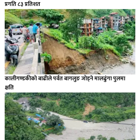
प्रगति ८३ प्रतिशत
कालीगण्डकीको बाढीले पर्वत बागलुङ जोड्ने मालढुंगा पुलमा
क्षति