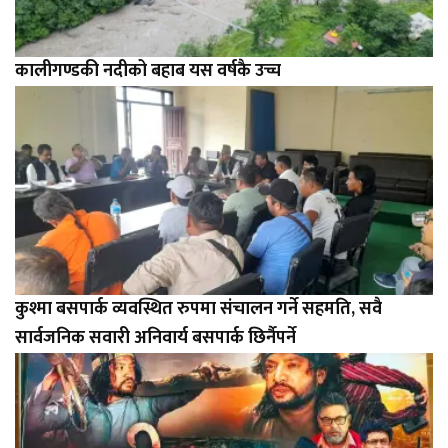
कालीगण्डकी नदीको बहाब यस वर्षकै उच्च
कुश्मा बसपार्क व्यवस्थित रुपमा संचालन गर्ने सहमति, सवै
सार्वजनिक सवारी अनिवार्य बसपार्क छिर्नैपर्ने