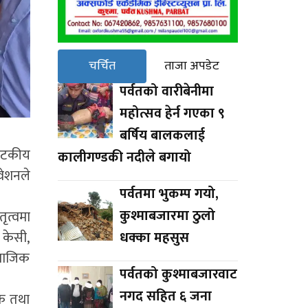
चर्चित
ताजा अपडेट
पर्वतको वारीबेनीमा
महोत्सव हेर्न गएका ९
बर्षिय बालकलाई
र्यटकीय
कालीगण्डकी नदीले बगायो
वेशनले
पर्वतमा भुकम्प गयो,
कुश्माबजारमा ठुलो
ृत्वमा
 केसी,
धक्का महसुस
ामाजिक
पर्वतको कुश्माबजारवाट
नगद सहित ६ जना
िक तथा