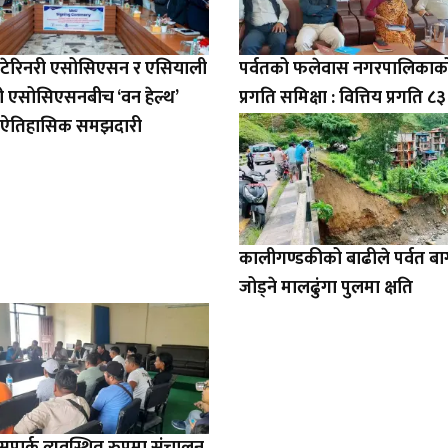
भेटेरिनरी एसोसिएसन र एसियाली
पर्वतको फलेवास नगरपालिकाको 
री एसोसिएसनबीच ‘वन हेल्थ’
प्रगति समिक्षा : वित्तिय प्रगति ८
धी ऐतिहासिक समझदारी
कालीगण्डकीको बाढीले पर्वत ब
जोड्ने मालढुंगा पुलमा क्षति
बसपार्क व्यवस्थित रुपमा संचालन