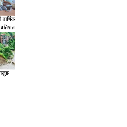
बार्षिक
३ प्रतिशत
ागलुङ