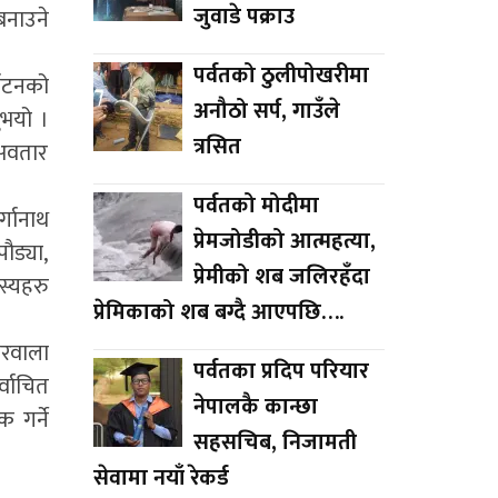
जुवाडे पक्राउ
बनाउने
पर्वतको ठुलीपोखरीमा
्यटनको
अनौठो सर्प, गाउँले
ुभयो ।
त्रसित
मअवतार
पर्वतको मोदीमा
्गानाथ
प्रेमजोडीको आत्महत्या,
पौड्या,
प्रेमीको शब जलिरहँदा
स्यहरु
प्रेमिकाको शब बग्दै आएपछि….
ारवाला
पर्वतका प्रदिप परियार
्वाचित
नेपालकै कान्छा
 गर्ने
सहसचिब, निजामती
सेवामा नयाँ रेकर्ड