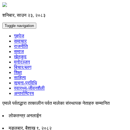
शनिबार, साउन २३, २०८३
Toggle navigation
गृहपेज
समाचार
राजनीति
समाज
खेलकुद
मनोरञ्जन
बिचार/ब्लग
शिक्षा
साहित्य
सूचना-प्रविधि
स्वास्थ्य-जीवनशैली
अन्तर्राष्ट्रिय
एमाले पर्वतद्धारा तत्कालीन पर्वत मालेका संस्थापक नेताहरु सम्मानित
लोकतन्त्र अनलाईन
मङ्लबार, बैशाख ९, २०८२