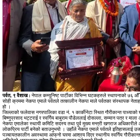
पर्वत, ९ वैशाख :
नेपाल कम्युनिष्ट पार्टीका विभिन्न घटकहरुले स्थापनाको ७६ औँ व
सोही क्रममा नेकपा एमाले पर्वतले तत्कालीन नेकपा माले पर्वतका संस्थापक नेत
हो ।
जिल्लाको फलेवास नगरपालिका वडा नं. १ कार्कीनेटा स्थित गौरीकान्त पाध्याक
बिष्णुप्रसाद भट्टराई र स्वर्गिय बाबुराम पौडेललाई दोसल्ला, सम्मान पत्र र मा
नेकपा एमालेका स्थायी कमिटि सदस्य तथा पुर्व मुख्य मन्त्री खगराज अधिकारीले 
लोकप्रिय पार्टी बनेको बताउनुभयो । उहाँले नेकपा एमाले पर्वतले इतिहासलाई उ
पञ्चायतकालीन अवस्थामा आफ्‌नो घरमा आश्रय दिएर स्थानीय स्वर्गिय गौरीकान्त 