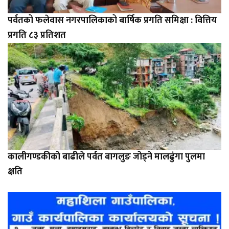
पर्वतको फलेवास नगरपालिकाको बार्षिक प्रगति समिक्षा : वित्तिय
प्रगति ८३ प्रतिशत
कालीगण्डकीको बाढीले पर्वत बागलुङ जोड्ने मालढुंगा पुलमा
क्षति