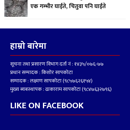
एक गम्भीर घाईते, चितुवा पनि घाईते
हाम्रो बारेमा
सूचना तथा प्रसारण विभाग दर्ता नं : १४३५/०७६-७७
प्रधान सम्पादक : किशोर सापकोटा
सम्पादक : लक्ष्मण सापकोटा (९८५७६२६१५४)
मुख्य ब्यबस्थापक : ढाकाराम सापकोटा (९८४७६३२७९६)
LIKE ON FACEBOOK