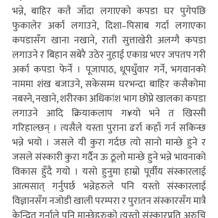
भन्ने, बाहिर कतै जाँदा लगाएको कपडा घर पुगेपछि
फुकालेर अर्का लगाउने, दिशा–पिसाब गर्दा लगाएका
कपडासँग खाना नखाने, राती सुत्ताखेरी अलग्गै कपडा
लगाउने र बिहान सबेरै उठेर नुहाई एकाग्र भएर जपतप गरी
अर्का कपडा फेर्ने । पूजापाठ, धूपधुँवार गर्ने, भगवानको
नाममा शंख बजाउने, सकेसम्म घरभन्दा बाहिर कसैकोमा
नबस्ने, नखाने, शरीरका अधिकांश भाग छोप्ने खालका कपडा
लगाउने आदि क्रियाकलाप ग¥यो भने त खिस्सी
गरिहाल्छन् । त्यसैले यस्ता पुराना ढर्रा कहाँ गर्न सकिन्छ
भन्ने भयो । जसले यी कुरा गर्दछ त्यो सानो मान्छे हुने र
जसले संस्कारी कुरा गर्दैन ऊ ठूलो मान्छे हुने भन्ने भावनाको
विकास हुँदै गयो । यसो हुनुमा हाम्रो पूर्वीय संस्कारलाई
आत्मसात् गर्नुपर्छ भन्नेहरुले पनि यस्तो संस्कारलाई
विज्ञानसँग नजोडी खाली परम्परा र पुरातन संस्कारसँग मात्रै
केन्द्रित गर्नाले पनि मान्छेहरुको त्यस्तो संस्कारप्रति अरुचि