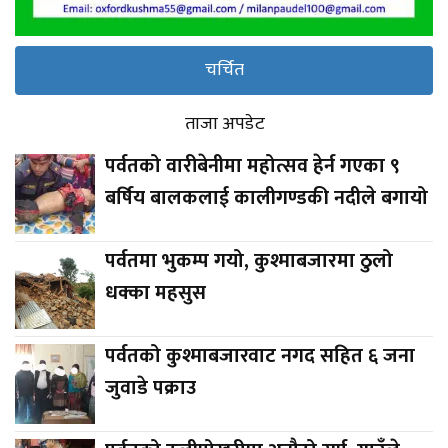
चर्चित
ताजा अपडेट
पर्वतको वारीबेनीमा महोत्सव हेर्न गएका ९
बर्षिय बालकलाई कालीगण्डकी नदीले बगायो
पर्वतमा भुकम्प गयो, कुश्माबजारमा ठुलो
धक्का महसुस
पर्वतको कुश्माबजारवाट नगद सहित ६ जना
जुवाडे पक्राउ