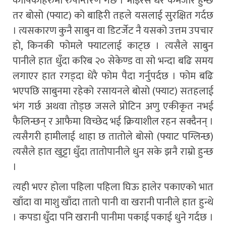
कोषिकाहरुमा रुपान्तरण गर्छ । भाइरस धेरै कमजोर हुन्छ
तर बोसो (फ्याट) को बाहिरी तहले यसलाई सुरक्षित गर्दछ
। त्यसकारण कुनै साबुन वा डिटर्जेट नै यसको उत्तम उपचार
हो, किनकी फोमले फ्याटलाई काट्छ । त्यसैले साबुन
पानीले हात धुँदा करिब २० सेकेण्ड वा सो भन्दा बढि समय
लगाएर हात रगड्दा धेरै फोम पैदा गर्नुपर्दछ । फोम बढि
भएपछि साबुनमा रहेको रसायनले बोसो (फ्याट) सतहलाई
भंग गर्छ अथवा तोड्छ जसले प्रोटिन अणु एकीकृत नभई
फैलिन्छन् र आफैमा विच्छेद भई क्रियाशील रहन सक्दैनन् ।
त्यसैगरी हामीलाई थाहा छ तातोले बोसो (फ्याट पग्लिन्छ)
त्यसैले हात खुट्टा धुँदा तातोपानीले धुन सके झनै राम्रो हुन्छ
।
त्यही भएर होला पहिला पहिला घिऊ हालेर पकाएको भात
खाँदा वा माशु खाँदा तातो पानी वा खरानी पानीले हात हुन्थे
। कपडा धुँदा पनि खरानी पानीमा पकाई पकाई धुने गर्दछ ।