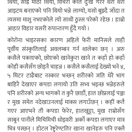
थियो, साह्रै मीठो थियो, विचरा कति दुःख गरेर थरी थरी
आइटम बनाएको पनि थियो भन्ने लाग्यो, यसो बुझ्दै जाँदा त
त्यसमा माशु नभएकोले त्यो साथी ठुस्स परेको रहेछ । हाम्रो
आहार विहार यसरी रुपान्तरण हुँदै गयो ।
कोरोना भाइरसका कारण अहिले फेरी मानिसले त्यही
पूर्वीय संस्कृतिलाई अवलम्बन गर्न थालेका छन् । अरु
कसैले पकाएको, छोएको खानेकुरा खाने त कहाँ हो कहाँ
कोही कसैसँग छोइनै चाहन्न । कसैले कसैलाई देख्यो भने ४,
५ मिटर टाढैबाट नस्कार भन्छन् शरीरको जति धेरै भाग
बाहिरै देखाएर कपडा लगायो उति सभ्य भइन्छ भन्नेहरुले
पनि शरीरको अन्य भागको त कुरै छाडौं, हात छोप्नलाई पञ्जा
र मुख समेत नदेखाउनलाई माक्स लगाउँछन् । कहीं कतै
गएर आएभने ती कपडा फेरेर, हातखुट्टा, मुख राम्रोसँग
साबुन पानीले मिचिमिची धोइवरी अर्को कपडा लगाएर मात्र
भित्र पस्छन् । होटल रेष्टुरेण्टतिर खाना खानेहरु पनि एक्लै