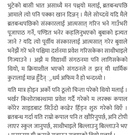
भुटेको बासी भात असाध्यै मन पथ्र्यो मलाई, ब्रतबन्धपछि
आमाले त्यो पनि पक्का खान दिन्नन् । मैले सोच्दथें यदि मैले
ब्रतबन्धपछिको संस्कारलाई आत्मसात् गरिन भने गाउँभरी
पूजापाठ गर्ने, पण्डित भनेर कहलिनुभएको बुबाको इज्यत
जाने ? यदि त्यो पूर्वीय संस्कारलाई आत्मसात् गरेर बुवाले
भनेझैं गरें भने पश्चिमा दर्शनमा प्रवेश गरिसकेका साथीभाइले
गिज्याउने । अझै म विद्यार्थी संगठनमा पनि लागिसकेको
थियो, म क्रियाशील भएको संगठनले त झन् यी धार्मिक
कुरालाई मान्न हुँँदैन््, धर्म अफिम नै हो भन्दथ्यो ।
यति मात्र होइन अर्को पनि ठूलो चिन्ता परेको थियो मलाई ।
भर्खर किशोराबस्थामा प्रवेश गर्दै गरेको म लरक्क कपाल
कोरेर साइडबाट सिउँदो काढेर हिँड्न शुरु गरेको थिएँ ।
ब्रतबन्ध गर्दा यति राम्रो कपाल पनि त खौरिनुपर्छ, अनि टोपी
लाएर स्कुल जानुपर्छ, साथीभाइले बिल्लाउनु बिल्लाउने भए