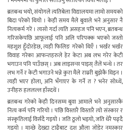
। मनमनमा यी कुराले सताउनु सताएको थियो मलाई ।
ब्रतबन्ध भयो, संयोगले त्यतिबेला विद्यालयमा लामो समयको
बिदा परेको थियो । केही समय मैले बुवाले भने अनुसार नै
नित्यकर्म गरें । त्यसो गर्दा त्यति असहज पनि भएन, ब्रतबन्ध
गरिसकेपछि आफूलाई पनि अलि परिपक्क भएको जस्तो
महशुश हुँदोरहेछ, त्यही फिलिङ गरेको थिएँ । भर्खर भर्खर
विवाह गरेका आफन्तहरुले हेर केटा अब लभ गरेर केटी
भगाउन पनि पाउँछस् । अब लाइसन्स पाइस् तैलें भन्थे । तर
लभ गर्ने र केटी भगाउने भन्ने कुरा मैले राम्ररी बुझेकै थिइन ।
त्यही भएर होला, अनि भँगाएर के गर्ने त ? भनेर सोध्थें,
उनीहरु हललल्ल हाँस्दथें ।
ब्रतबन्ध गरेको केही दिनसम्म बुवा आमाले भने अनुसारकै
नित्य कर्म पनि गरियो । पछि विस्तारै विस्तारै त्यो संस्कार र
संस्कृतिलाई विर्सदै गइयो । जति ठूलो भइयो, जति धेरै पढ्दै
गइयो । मान्छे देख्दा टाढैबाट दश औला जोडेर नमस्कार