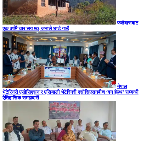
फलेवासबाट
एक वर्षमै चार सय ७३ जनाले छाडे गाउँ
नेपाल
भेटेरिनरी एसोसिएसन र एसियाली भेटेरिनरी एसोसिएसनबीच ‘वन हेल्थ’ सम्बन्धी
ऐतिहासिक समझदारी