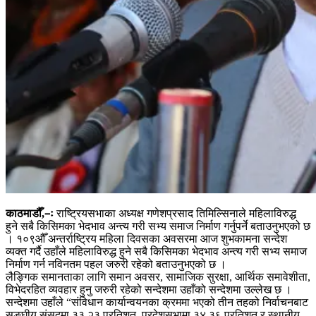
काठमाडौँ,–ः
राष्ट्रियसभाका अध्यक्ष गणेशप्रसाद तिमिल्सिनाले महिलाविरुद्ध
हुने सबै किसिमका भेदभाव अन्त्य गरी सभ्य समाज निर्माण गर्नुपर्ने बताउनुभएको छ
। १०९औँ अन्तर्राष्ट्रिय महिला दिवसका अवसरमा आज शुभकामना सन्देश
व्यक्त गर्दै उहाँले महिलाविरुद्ध हुने सबै किसिमका भेदभाव अन्त्य गरी सभ्य समाज
निर्माण गर्न नविनतम पहल जरुरी रहेको बताउनुभएको छ ।
लैङ्गिक समानताका लागि समान अवसर, सामाजिक सुरक्षा, आर्थिक समावेशीता,
विभेदरहित व्यवहार हुनु जरुरी रहेको सन्देशमा उहाँको सन्देशमा उल्लेख छ ।
सन्देशमा उहाँले “संविधान कार्यान्वयनका क्रममा भएको तीन तहको निर्वाचनबाट
सङ्घीय संसद्मा ३३.२३ प्रतिशत, प्रदेशसभामा ३४.३६ प्रतिशत र स्थानीय