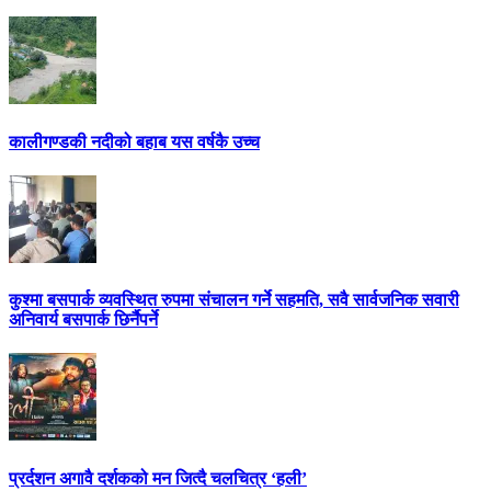
कालीगण्डकी नदीको बहाब यस वर्षकै उच्च
कुश्मा बसपार्क व्यवस्थित रुपमा संचालन गर्ने सहमति, सवै सार्वजनिक सवारी
अनिवार्य बसपार्क छिर्नैपर्ने
प्रर्दशन अगावै दर्शकको मन जित्दै चलचित्र ‘हली’