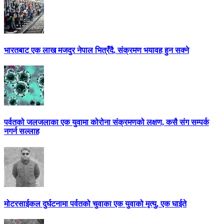
भारतबाट एक लाख मजदुर नेपाल भित्रँदै, संक्रमण भयावह हुन सक्ने
पर्वतको जलजलाका एक युवामा कोरोना संक्रमणको लक्षण, कसै संग सम्पर्क
नगर्न सल्लाह
मोटरसाईकल दुर्घटनामा पर्वतको चुवाका एक युवाको मृत्यु, एक घाईते