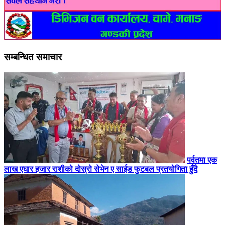
सम्बन्धित समाचार
पर्वतमा एक
लाख एघार हजार राशीको दोस्रो सेभेन ए साईड फुटबल प्रतयोगिता हुँदै