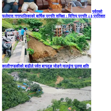
पर्वतको
फलेवास नगरपालिकाको बार्षिक प्रगति समिक्षा : वित्तिय प्रगति ८३ प्रतिशत
कालीगण्डकीको बाढीले पर्वत बागलुङ जोड्ने मालढुंगा पुलमा क्षति