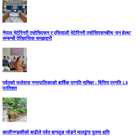
नेपाल भेटेरिनरी एसोसिएसन र एसियाली भेटेरिनरी एसोसिएसनबीच ‘वन हेल्थ’
सम्बन्धी ऐतिहासिक समझदारी
पर्वतको फलेवास नगरपालिकाको बार्षिक प्रगति समिक्षा : वित्तिय प्रगति ८३
प्रतिशत
कालीगण्डकीको बाढीले पर्वत बागलुङ जोड्ने मालढुंगा पुलमा क्षति