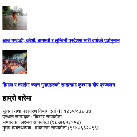
आज गण्डकी, कोशी, बागमती र लुम्बिनी प्रदेशमा भारी वर्षाको पूर्वानुमान
हिमाल र तराईमा ज्यान गुमाएहरुको सम्झनामा कुश्मामा दीप प्रज्वलन
हाम्रो बारेमा
सूचना तथा प्रसारण विभाग दर्ता नं : १४३५/०७६-७७
प्रधान सम्पादक : किशोर सापकोटा
सम्पादक : लक्ष्मण सापकोटा (९८५७६२६१५४)
मुख्य ब्यबस्थापक : ढाकाराम सापकोटा (९८४७६३२७९६)