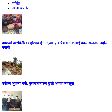
चर्चित
ताजा अपडेट
पर्वतको वारीबेनीमा महोत्सव हेर्न गएका ९ बर्षिय बालकलाई कालीगण्डकी नदीले
बगायो
पर्वतमा भुकम्प गयो, कुश्माबजारमा ठुलो धक्का महसुस