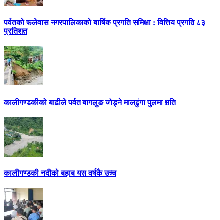
पर्वतको फलेवास नगरपालिकाको बार्षिक प्रगति समिक्षा : वित्तिय प्रगति ८३
प्रतिशत
कालीगण्डकीको बाढीले पर्वत बागलुङ जोड्ने मालढुंगा पुलमा क्षति
कालीगण्डकी नदीको बहाब यस वर्षकै उच्च