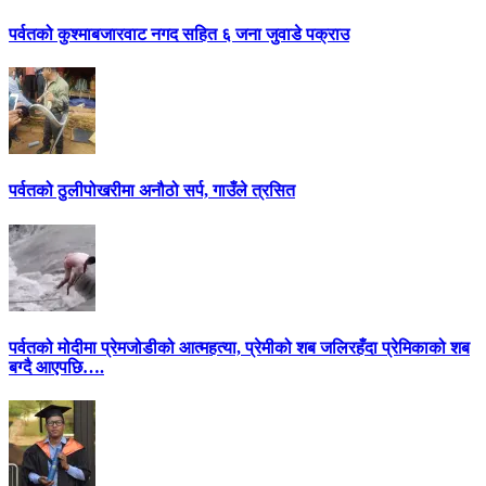
पर्वतको कुश्माबजारवाट नगद सहित ६ जना जुवाडे पक्राउ
पर्वतको ठुलीपोखरीमा अनौठो सर्प, गाउँले त्रसित
पर्वतको मोदीमा प्रेमजोडीको आत्महत्या, प्रेमीको शब जलिरहँदा प्रेमिकाको शब
बग्दै आएपछि….