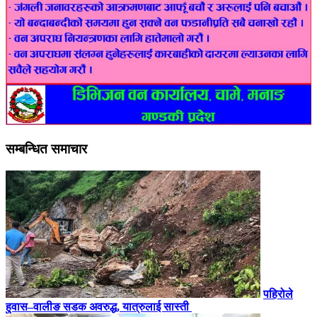
सम्बन्धित समाचार
पहिरोले
हुवास–वालीङ सडक अवरुद्ध, यात्रुलाई सास्ती