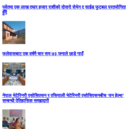
पर्वतमा एक लाख एघार हजार राशीको दोस्रो सेभेन ए साईड फुटबल प्रतयोगिता
हुँदै
फलेवासबाट एक वर्षमै चार सय ७३ जनाले छाडे गाउँ
नेपाल भेटेरिनरी एसोसिएसन र एसियाली भेटेरिनरी एसोसिएसनबीच ‘वन हेल्थ’
सम्बन्धी ऐतिहासिक समझदारी