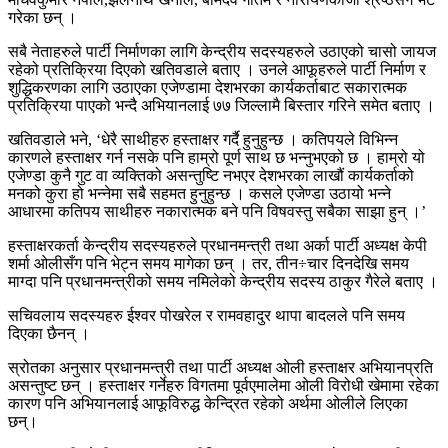
गरेका छन् ।
सबै नेताहरुले पार्टी निर्माणका लागि केन्द्रीय सदस्यहरुले उठाएको चासो जायज
रहेको प्रतिक्रिया दिएको खतिवडाले बताए । उनले आफूहरुले पार्टी निर्माण र
शुद्धिकरणका लागि उठाएका एजेण्डामा देशभरका कार्यकर्ताबाट सकारात्मक
प्रतिक्रिया पाएको भन्दै अभियानलाई ७७ जिल्लामै बिस्तार गरिने समेत बताए ।
खतिवडाले भने, ‘धेरै साथीहरु हस्ताक्षर गर्दै हुनुहुन्छ । कतिपयले विभिन्न
कारणले हस्ताक्षर गर्न नसके पनि हाम्रो पूर्ण साथ छ भन्नुभएको छ । हाम्रो यो
एजेण्डा कुनै गुट वा व्यक्तिको असन्तुष्टि नभएर देशभरका लाखौं कार्यकर्ताको
मनको कुरा हो भन्नेमा सबै सहमत हुनुहुन्छ । कसले एजेण्डा उठायो भन्ने
आधारमा कतिपय साथीहरु नकारात्मक बने पनि विषवस्तु सबैका साझा हुन् ।’
हस्ताक्षरकर्ता केन्द्रीय सदस्यहरुले प्रधानमन्त्री तथा अर्का पार्टी अध्यक्ष केपी
शर्मा ओलीसँग पनि भेट्न समय मागेका छन् । तर, तीन÷चार दिनदेखि समय
माग्दा पनि प्रधानमन्त्रीको समय नमिलेको केन्द्रीय सदस्य ठाकुर गैरेले बताए ।
सचिवलाय सदस्यहरु ईश्वर पोखरेल र रामवहादुर थापा बादलले पनि समय
दिएका छैनन् ।
स्रोतका अनुसार प्रधानमन्त्री तथा पार्टी अध्यक्ष ओली हस्ताक्षर अभियानप्रति
असन्तुष्ट छन् । हस्ताक्षर गर्नेहरु विगतमा पूर्वएमालेमा ओली विरोधी खेमामा रहेका
कारण पनि अभियानलाई आफूविरुद्ध केन्द्रित रहेको अर्थमा ओलीले लिएका
छन्।