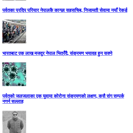
पर्वतका प्रदिप परियार नेपालकै कान्छा सहसचिब, निजामती सेवामा नयाँ रेकर्ड
भारतबाट एक लाख मजदुर नेपाल भित्रँदै, संक्रमण भयावह हुन सक्ने
पर्वतको जलजलाका एक युवामा कोरोना संक्रमणको लक्षण, कसै संग सम्पर्क
नगर्न सल्लाह