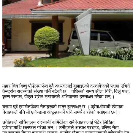
महासचिव बिष्णु पौडेलमार्फत दुवै अध्यक्षलाई बुझाइएको दस्तावेजको पक्षमा उभिने
केन्द्रीय सदस्यको संख्या पनि बढेको छ । पछिल्लो समय सीता गिरी, दिलु पन्त,
कृष्ण खनाल, पीएल श्रेष्ठ लगायतले अभियानमा हस्ताक्षर गरेका छन् ।
यसमा पूर्व एमालेतर्फका नेताहरुको मात्र हस्ताक्षर छ । पूर्वमाओवादी खेमाका
नेताहरुले पनि यो एजेण्डामा आफूहरुको पनि समर्थन रहेको बताएका छन् ।
उनीहरुले सचिवालय र स्थायी कमिटीका सबैनेताहरुलाई भेटेर लिखित
एजेण्डामाथि छलफल गरेका छन् । उनीहरुले अध्यक्ष प्रचण्ड, बरिष्ठ नेता
माधवकुमार नेपाल,झलनाथ खनाल, बामदेव गौतम र नारायणकाजी श्रेष्ठसँग भेट