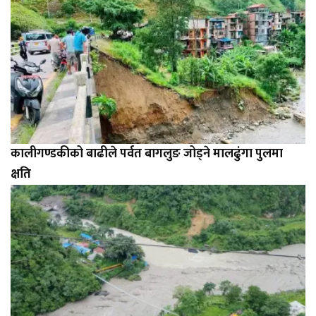
कालीगण्डकीको बाढीले पर्वत बागलुङ जोड्ने मालढुंगा पुलमा
क्षति