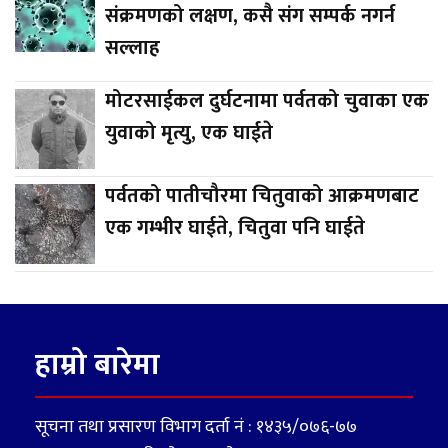
संक्रमणको लक्षण, कसै संग सम्पर्क नगर्न
सल्लाह
मोटरसाईकल दुर्घटनामा पर्वतको चुवाका एक
युवाको मृत्यु, एक घाईते
पर्वतको पातीचौरमा चितुवाको आक्रमणबाट
एक गम्भीर घाईते, चितुवा पनि घाईते
हाम्रो बारेमा
सूचना तथा प्रसारण विभाग दर्ता नं : १४३५/०७६-७७