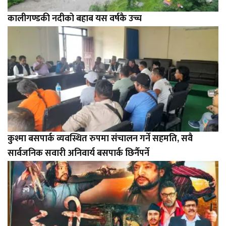
कालीगण्डकी नदीको बहाब यस वर्षकै उच्च
कुश्मा बसपार्क व्यवस्थित रुपमा संचालन गर्ने सहमति, सवै
सार्वजनिक सवारी अनिवार्य बसपार्क छिर्नैपर्ने